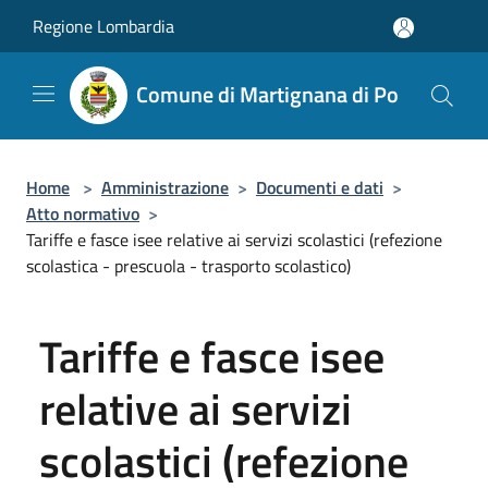
Salta al contenuto principale
Regione Lombardia
Comune di Martignana di Po
Home
>
Amministrazione
>
Documenti e dati
>
Atto normativo
>
Tariffe e fasce isee relative ai servizi scolastici (refezione
scolastica - prescuola - trasporto scolastico)
Tariffe e fasce isee
relative ai servizi
scolastici (refezione