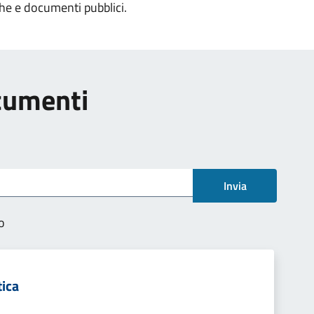
che e documenti pubblici.
ocumenti
Invia
o
tica