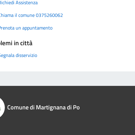
Richiedi Assistenza
Chiama il comune 0375260062
Prenota un appuntamento
lemi in città
Segnala disservizio
Comune di Martignana di Po