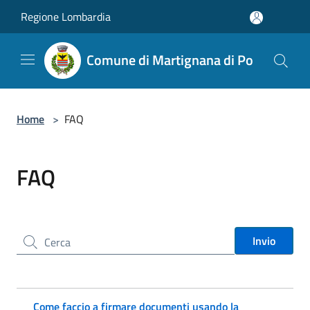
Salta al contenuto principale
Regione Lombardia
Comune di Martignana di Po
Home
>
FAQ
FAQ
Cerca nel sito
Invio
Come faccio a firmare documenti usando la