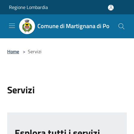
Salta al contenuto principale
Regione Lombardia
Comune di Martignana di Po
Home
>
Servizi
Servizi
Esplora tutti i servizi