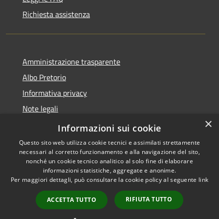
Richiesta assistenza
Amministrazione trasparente
Albo Pretorio
Informativa privacy
Note legali
×
Dichiarazione di accessibilità
Informazioni sui cookie
Questo sito web utilizza cookie tecnici e assimilati strettamente
necessari al corretto funzionamento e alla navigazione del sito,
nonché un cookie tecnico analitico al solo fine di elaborare
informazioni statistiche, aggregate e anonime.
RSS
Copyright © 2026 • Comune di
Per maggiori dettagli, può consultare la cookie policy al seguente
link
Accessibilità
Martignana di Po • Powered by
Privacy
Municipium
Accesso
•
RIFIUTA TUTTO
ACCETTA TUTTO
Cookie
redazione