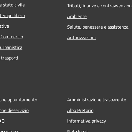
 stato civile
Tributi,finanze e contravvenzion
 tempo libero
Ambiente
ativa
Salute, benessere e assistenza
e Commercio
Autorizzazioni
 urbanistica
 trasporti
ione appuntamento
Amministrazione trasparente
one disservizio
Albo Pretorio
FAQ
Informativa privacy
 assistenza
Note legali