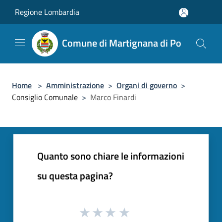
Salta al contenuto principale
Regione Lombardia
Comune di Martignana di Po
Home
>
Amministrazione
>
Organi di governo
>
Consiglio Comunale
>
Marco Finardi
Quanto sono chiare le informazioni
su questa pagina?