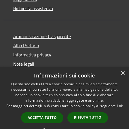
Richiesta assistenza
Amministrazione trasparente
Albo Pretorio
Informativa privacy
Note legali
×
Dichiarazione di accessibilità
Informazioni sui cookie
Questo sito web utilizza cookie tecnici e assimilati strettamente
necessari al corretto funzionamento e alla navigazione del sito,
nonché un cookie tecnico analitico al solo fine di elaborare
informazioni statistiche, aggregate e anonime.
RSS
Copyright © 2026 • Comune di
Per maggiori dettagli, può consultare la cookie policy al seguente
link
Accessibilità
Martignana di Po • Powered by
Privacy
Municipium
Accesso
•
RIFIUTA TUTTO
ACCETTA TUTTO
Cookie
redazione