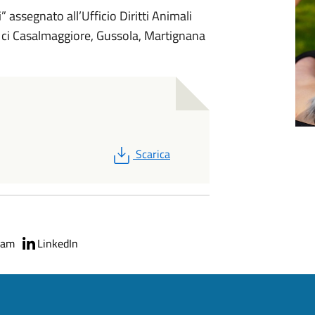
” assegnato all’Ufficio Diritti Animali
ci Casalmaggiore, Gussola, Martignana
PDF
Scarica
ram
LinkedIn