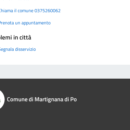
Chiama il comune 0375260062
Prenota un appuntamento
lemi in città
Segnala disservizio
Comune di Martignana di Po