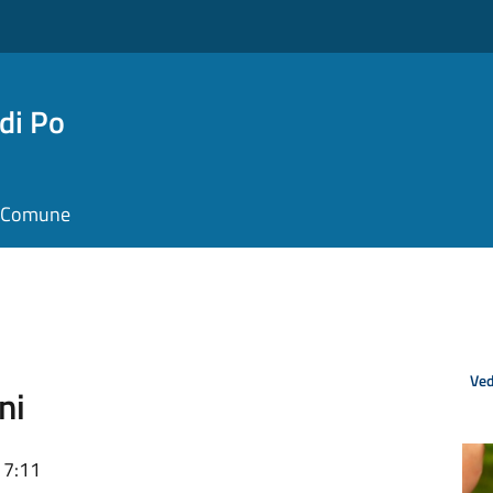
di Po
il Comune
Ved
ni
17:11