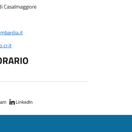
di Casalmaggiore
mbardia.it
cr.it
ORARIO
ram
LinkedIn