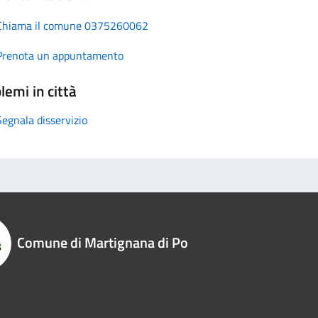
Chiama il comune 0375260062
Prenota un appuntamento
lemi in città
Segnala disservizio
Comune di Martignana di Po