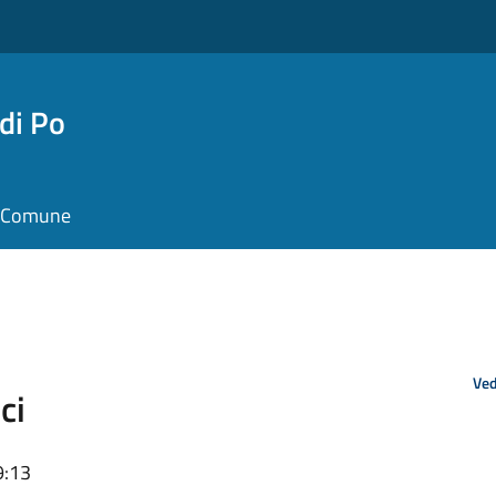
di Po
il Comune
Ved
ci
9:13