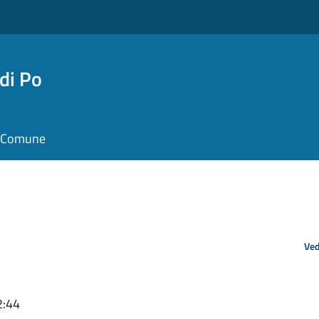
di Po
il Comune
Ved
2:44