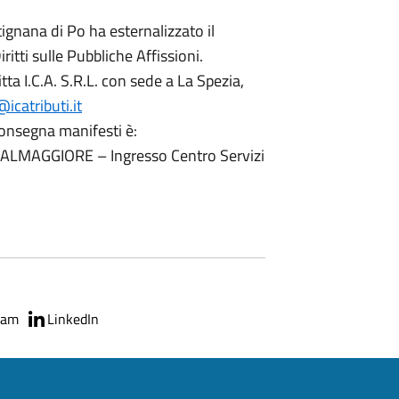
ignana di Po ha esternalizzato il
itti sulle Pubbliche Affissioni.
itta I.C.A. S.R.L. con sede a La Spezia,
icatributi.it
consegna manifesti è:
LMAGGIORE – Ingresso Centro Servizi
ram
LinkedIn