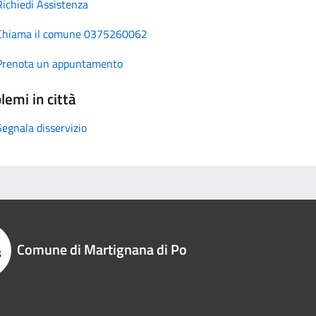
Richiedi Assistenza
Chiama il comune 0375260062
Prenota un appuntamento
lemi in città
Segnala disservizio
Comune di Martignana di Po