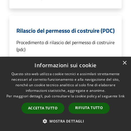
Rilascio del permesso di costruire (PDC)
Procedimento di rilascio del permesso di costruire
(pdc)
×
Informazioni sui cookie
Questo sito web utilizza cookie tecnici e assimilati strettamente
VAI ALLA PAGINA
necessari al corretto funzionamento e alla navigazione del sito,
nonché un cookie tecnico analitico al solo fine di elaborare
informazioni statistiche, aggregate e anonime.
Per maggiori dettagli, può consultare la cookie policy al seguente
link
Rilascio della dichiarazione di
RIFIUTA TUTTO
ACCETTA TUTTO
inagibilità
MOSTRA DETTAGLI
Procedimento di rilascio della dichiarazione di