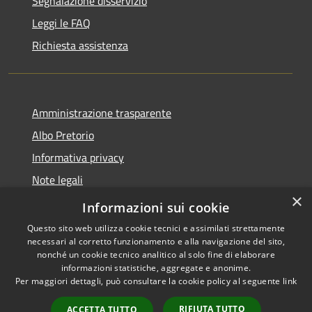
Segnalazione disservizio
Leggi le FAQ
Richiesta assistenza
Amministrazione trasparente
Albo Pretorio
Informativa privacy
Note legali
×
Dichiarazione di accessibilità
Informazioni sui cookie
Questo sito web utilizza cookie tecnici e assimilati strettamente
necessari al corretto funzionamento e alla navigazione del sito,
nonché un cookie tecnico analitico al solo fine di elaborare
informazioni statistiche, aggregate e anonime.
RSS
Copyright © 2026 • Comune di
Per maggiori dettagli, può consultare la cookie policy al seguente
link
Accessibilità
Martignana di Po • Powered by
Privacy
Municipium
Accesso
•
RIFIUTA TUTTO
ACCETTA TUTTO