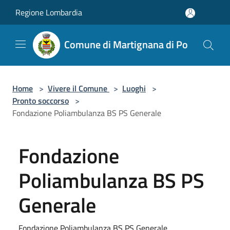
Salta al contenuto principale
Regione Lombardia
Comune di Martignana di Po
Home
>
Vivere il Comune
>
Luoghi
>
Pronto soccorso
>
Fondazione Poliambulanza BS PS Generale
Fondazione
Poliambulanza BS PS
Generale
Fondazione Poliambulanza BS PS Generale