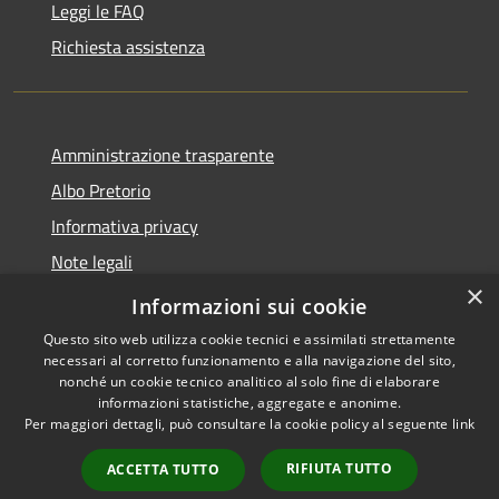
Leggi le FAQ
Richiesta assistenza
Amministrazione trasparente
Albo Pretorio
Informativa privacy
Note legali
×
Dichiarazione di accessibilità
Informazioni sui cookie
Questo sito web utilizza cookie tecnici e assimilati strettamente
necessari al corretto funzionamento e alla navigazione del sito,
nonché un cookie tecnico analitico al solo fine di elaborare
informazioni statistiche, aggregate e anonime.
RSS
Copyright © 2026 • Comune di
Per maggiori dettagli, può consultare la cookie policy al seguente
link
Accessibilità
Martignana di Po • Powered by
Privacy
Municipium
Accesso
•
RIFIUTA TUTTO
ACCETTA TUTTO
Cookie
redazione